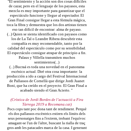
"El sentimiento y la acción son dos cosas difíciles
de cazar, pero en el lenguaje de los payasos, esta
mezcla es muy importante para garantizar que el
espectáculo funcione y llegue al espectador. El
Gran Final consigue llegar a esta fórmula mágica,
toca la fibra y demuestra que los dos artistas tienen
eso tan difícil de encontrar: alma de payaso.
(...) Quien se sienta identificado con payasos como
los de La Tal o Leandre Ribera descubrir esta
compañía es muy recomendable, tanto por la
calidad del espectáculo como por su sensibilidad.
El espectáculo consigue atrapar de principio a fin.
Palaus y Villella transmiten muchos
sentimientos(...)
(...) Bucraá es toda una novedad en el panorama
escénico actual. Diré otra cosa importante: la
producción a ido a cargo del Festival Internacional
de Pallassos de Cornellà que dirige Jordi Juanet
Boni, que ha creído en el proyecto. El Gran Final a
acabado siendo el Gran Acierto. "
(Crística de Jordi Bordes de l’actuació a Fira
Tàrrega 2019 a Recomana.cat)
Pocs cops tant poc dona tant de rendiment. Perquè
els dos pallassos excèntrics estiren els límits dels
seus personatges fins a l'extrem, trobant l'equívoc
amagant-se l'un de l'altre, buscant la rialla de traç
gros amb les patacades marca de la casa. I generant