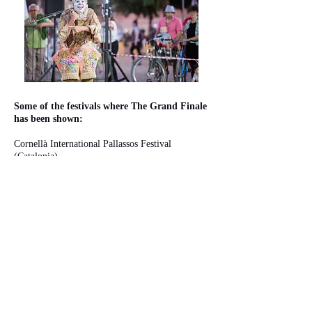
Some of the festivals where The Grand Finale
has been shown:
Cornellà International Pallassos Festival
(Catalonia)
Circ Cric Festival (Catalonia)
Mostra de theatrere Infantil i Juvenil d'Igualada
(Catalonia)
Umore Azoka (Leioa, Basque Country)
Teatralia Festival (Madrid)
Tàrrega Fair (Catalonia)
Circada Festival (award for best show and 6
recognitions from other festivals)
MUT Festival (Castellón)
Circaire Festival (Mallorca)
Kaldearte Festival (Vitoria, Basque Country)
Bilboko Kalealdia (Bilbao, Basque Country)