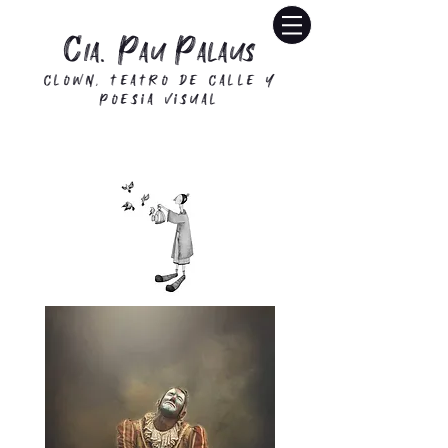
C
P
P
IA.
au
alaus
CLOWN, teatro de calle y
poesia visual
The Grand Finale
(
BUCRAÁ CIRCUS)