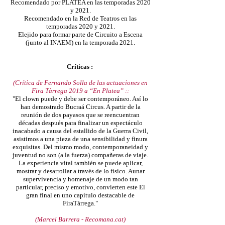
Recomendado por PLATEA en las temporadas 2020
y 2021.
Recomendado en la Red de Teatros en las
temporadas 2020 y 2021.
Elejido para formar parte de Circuito a Escena
(junto al INAEM) en la temporada 2021.
Críticas :
(Crítica de Fernando Solla de las actuaciones en
Fira Tàrrega 2019 a “En Platea” ::
"El clown puede y debe ser contemporáneo. Así lo
han demostrado Bucraá Circus. A partir de la
reunión de dos payasos que se reencuentran
décadas después para finalizar un espectáculo
inacabado a causa del estallido de la Guerra Civil,
asistimos a una pieza de una sensibilidad y finura
exquisitas. Del mismo modo, contemporaneidad y
juventud no son (a la fuerza) compañeras de viaje.
La experiencia vital también se puede aplicar,
mostrar y desarrollar a través de lo físico. Aunar
supervivencia y homenaje de un modo tan
particular, preciso y emotivo, convierten este El
gran final en uno capítulo destacable de
FiraTàrrega."
(Marcel Barrera - Recomana.cat)